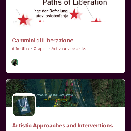
Cammini di Liberazione
öffentlich
Gruppe
Active a year aktiv.
Artistic Approaches and Interventions