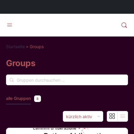
Startseite
»
Groups
Groups
Gruppen
durchsuchen
...
alle Gruppen
8
Order
By: